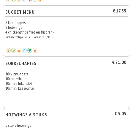
€ 17.55
BUCKET MENU
8 kipnuggets,
8 hotwings
4 chickenstrips friet en frisdrank
Incl. Wettelijke Milieu Toeslag € 0,50
€ 21.00
BORRELHAPJES
10xkipnuggets
10xbitterballen
10xmini frikandel
10xmini kaasouffle
€ 5.05
HOTWINGS 6 STUKS
6 stuks hotwings