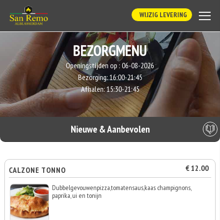
WIJZIG LEVERING
BEZORGMENU
Openingstijden op :
06-08-2026
Bezorging:
16:00-21:45
Afhalen:
15:30-21:45
Nieuwe & Aanbevolen
€ 12.00
CALZONE TONNO
Dubbelgevouwenpizza,tomatensaus,kaas champignons,
paprika, ui en tonijn