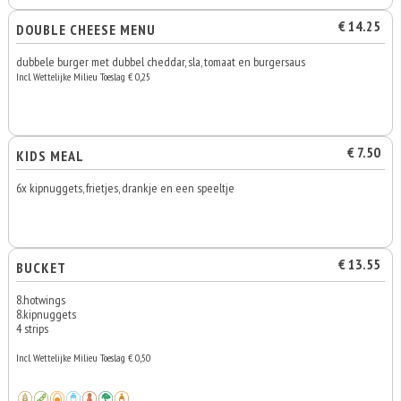
€ 14.25
DOUBLE CHEESE MENU
dubbele burger met dubbel cheddar, sla, tomaat en burgersaus
Incl. Wettelijke Milieu Toeslag € 0,25
€ 7.50
KIDS MEAL
6x kipnuggets, frietjes, drankje en een speeltje
€ 13.55
BUCKET
8.hotwings
8.kipnuggets
4 strips
Incl. Wettelijke Milieu Toeslag € 0,50