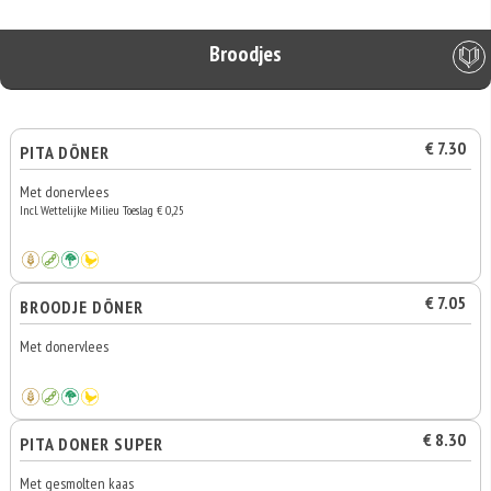
Broodjes
€ 7.30
PITA DÖNER
Met donervlees
Incl. Wettelijke Milieu Toeslag € 0,25
€ 7.05
BROODJE DÖNER
Met donervlees
€ 8.30
PITA DONER SUPER
Met gesmolten kaas