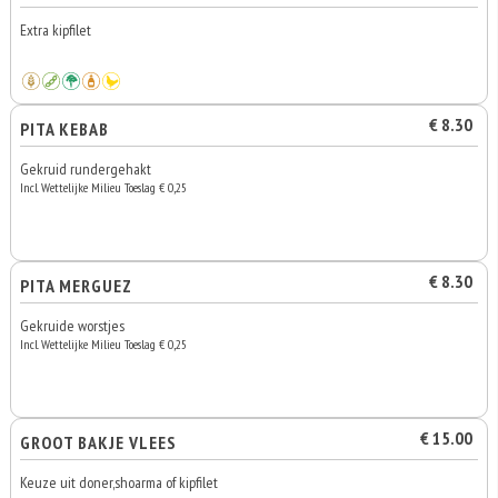
Extra kipfilet
€ 8.30
PITA KEBAB
Gekruid rundergehakt
Incl. Wettelijke Milieu Toeslag € 0,25
€ 8.30
PITA MERGUEZ
Gekruide worstjes
Incl. Wettelijke Milieu Toeslag € 0,25
€ 15.00
GROOT BAKJE VLEES
Keuze uit doner,shoarma of kipfilet