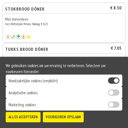
€ 8.30
STOKBROOD DÖNER
Met donervlees
Incl. Wettelijke Milieu Toeslag € 0,25
€ 7.05
TURKS BROOD DÖNER
Met donervlees
We gebruiken cookies om uw ervaring te verbeteren. Selecteer uw
voorkeuren hieronder:
Noodzakelijke cookies (verplicht)
€ 9.30
STOKBROOD DÖNER SPECIAAL
Analytische cookies
Met paprika, champignons en ui
Incl. Wettelijke Milieu Toeslag € 0,25
Marketing cookies
0
€ 0,00
ALLES ACCEPTEREN
VOORKEUREN OPSLAAN
€ 8.05
TURKS BROOD DÖNER SPECIAAL