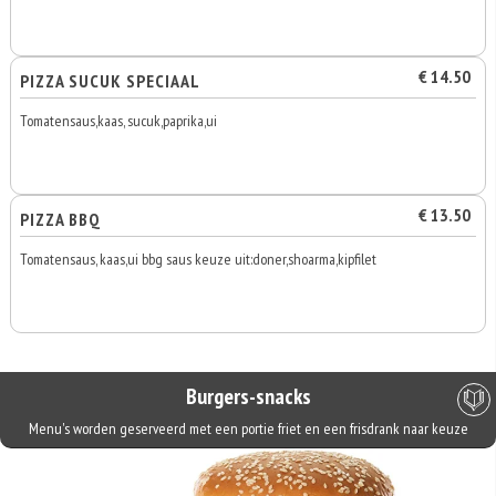
€ 14.50
PIZZA SUCUK SPECIAAL
Tomatensaus,kaas, sucuk,paprika,ui
€ 13.50
PIZZA BBQ
Tomatensaus, kaas,ui bbg saus keuze uit:doner,shoarma,kipfilet
Burgers-snacks
Menu's worden geserveerd met een portie friet en een frisdrank naar keuze