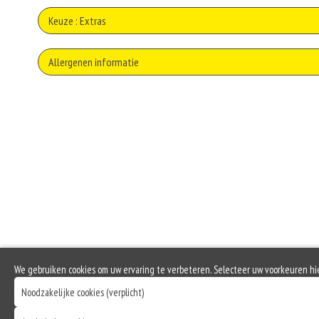
Zond
Keuze : Extras
Extr
Allergenen informatie
Zo
Soja behoort tot de peulvruchten. Sojabonen zijn rijk aan goed bruikbare eiwi
Extr
Zo
emulgator en als vulling.
Selderij is een groente die deel uitmaakt van de schermbloemenfamilie. Allerg
Ext
Mosterd wordt onder andere gemaakt uit mosterdzaden. Mosterdzaad wordt v
Ex
Dit product bevat rundvlees
Dit product bevat gevogelte
We gebruiken cookies om uw ervaring te verbeteren. Selecteer uw voorkeuren hi
Noodzakelijke cookies (verplicht)