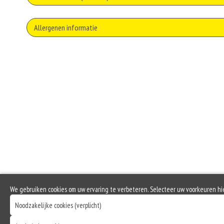
Allergenen informatie
Gluten is een eiwit dat van nature voorkomt in bepaalde granen. Voorbeelden
elasticiteit aan de producten die van het meel gemaakt worden. Hoe meer gl
Soja behoort tot de peulvruchten. Sojabonen zijn rijk aan goed bruikbare eiwi
emulgator en als vulling.
Selderij is een groente die deel uitmaakt van de schermbloemenfamilie. Allerg
Mosterd wordt onder andere gemaakt uit mosterdzaden. Mosterdzaad wordt v
Dit product is halal
We gebruiken cookies om uw ervaring te verbeteren. Selecteer uw voorkeuren hi
Noodzakelijke cookies (verplicht)