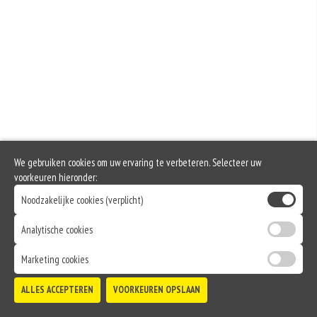
Gluten is een eiwit dat van nature voorkomt in bepaalde granen.
Voorbeelden van glutenhoudende granen zijn tarwe, kamut, spelt, gerst en
rogge. Gluten geven elasticiteit aan de producten die van het meel gemaakt
worden. Hoe meer gluten het meel bevat, des
Soja behoort tot de peulvruchten. Sojabonen zijn rijk aan goed bruikbare
eiwitten. Soja wordt in de voedingsmiddelenindustrie veel gebruikt als
structuurverbeteraar, emulgator en als vulling.
Eieren worden verwerkt in heel veel producten. Kippeneieren zijn de meest
gebruikte soorten eieren. Kippenei-eiwit kan hierbij allergische reacties
veroorzaken.
Zuivel past in een gezonde voeding. Koemelk-allergie is echter de meest
voorkomende voedselallergie.
Het gebruik van sesamzaad is in de afgelopen jaren sterk
We gebruiken cookies om uw ervaring te verbeteren. Selecteer uw
toegenomen.Sesamzaad wordt gebruikt ter verfijning van brood en gebak
en voor het kruiden van gerechten. Ook wordt sesampasta en sesamolie uit
voorkeuren hieronder:
de zaadjes gemaakt.
Noodzakelijke cookies (verplicht)
Analytische cookies
Marketing cookies
ALLES ACCEPTEREN
VOORKEUREN OPSLAAN
TOEVOEGEN