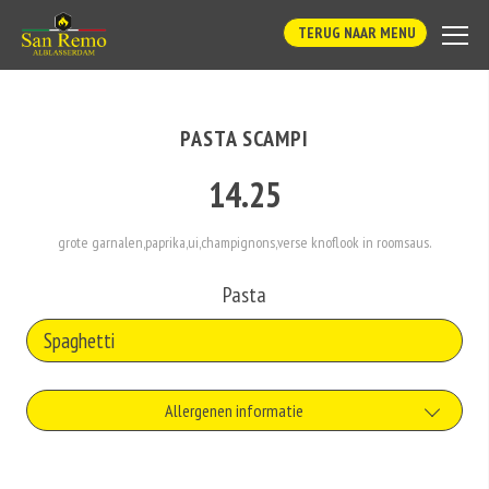
TERUG NAAR MENU
PASTA SCAMPI
14.25
grote garnalen,paprika,ui,champignons,verse knoflook in roomsaus.
Pasta
Allergenen informatie
Vis is een onderdeel van gezonde voeding. Toch zijn de eiwitten van vis één
van de meest voorkomende oorzaken van voedselallergie. Iemand met