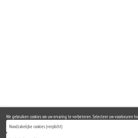
Gluten is een eiwit dat van nature voorkomt in bepaalde granen. Voorbeelden
elasticiteit aan de producten die van het meel gemaakt worden. Hoe meer gl
Soja behoort tot de peulvruchten. Sojabonen zijn rijk aan goed bruikbare eiwi
emulgator en als vulling.
Eieren worden verwerkt in heel veel producten. Kippeneieren zijn de meest ge
Zuivel past in een gezonde voeding. Koemelk-allergie is echter de meest voo
Selderij is een groente die deel uitmaakt van de schermbloemenfamilie. Allerg
Mosterd wordt onder andere gemaakt uit mosterdzaden. Mosterdzaad wordt v
Dit product bevat gevogelte
We gebruiken cookies om uw ervaring te verbeteren. Selecteer uw voorkeuren hi
Noodzakelijke cookies (verplicht)