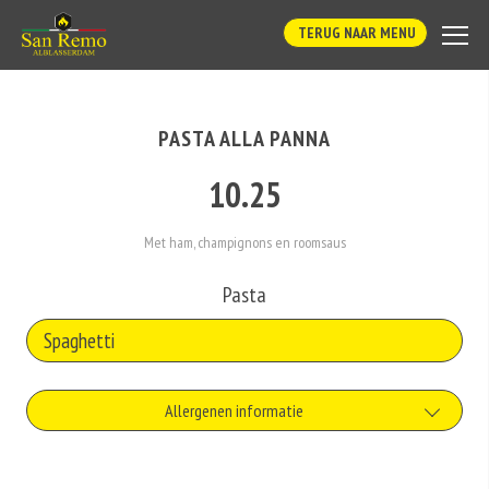
TERUG NAAR MENU
PASTA ALLA PANNA
10.25
Met ham, champignons en roomsaus
Pasta
Allergenen informatie
Gluten is een eiwit dat van nature voorkomt in bepaalde granen.
Voorbeelden van glutenhoudende granen zijn tarwe, kamut, spelt, gerst en