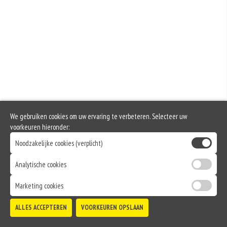
rogge. Gluten geven elasticiteit aan de producten die van het meel gemaakt
worden. Hoe meer gluten het meel bevat, des
Soja behoort tot de peulvruchten. Sojabonen zijn rijk aan goed bruikbare
eiwitten. Soja wordt in de voedingsmiddelenindustrie veel gebruikt als
structuurverbeteraar, emulgator en als vulling.
Eieren worden verwerkt in heel veel producten. Kippeneieren zijn de meest
gebruikte soorten eieren. Kippenei-eiwit kan hierbij allergische reacties
veroorzaken.
Zuivel past in een gezonde voeding. Koemelk-allergie is echter de meest
voorkomende voedselallergie.
Het gebruik van sesamzaad is in de afgelopen jaren sterk
toegenomen.Sesamzaad wordt gebruikt ter verfijning van brood en gebak
en voor het kruiden van gerechten. Ook wordt sesampasta en sesamolie uit
We gebruiken cookies om uw ervaring te verbeteren. Selecteer uw
de zaadjes gemaakt.
voorkeuren hieronder:
Selderij is een groente die deel uitmaakt van de schermbloemenfamilie.
Allergie voor selderij komt relatief veel voor bij mensen met voedselallergie.
Noodzakelijke cookies (verplicht)
Mosterd wordt onder andere gemaakt uit mosterdzaden. Mosterdzaad wordt
Analytische cookies
veel gebruikt in smaakmakers en sauzen.
Marketing cookies
Dit product bevat gevogelte
ALLES ACCEPTEREN
VOORKEUREN OPSLAAN
TOEVOEGEN