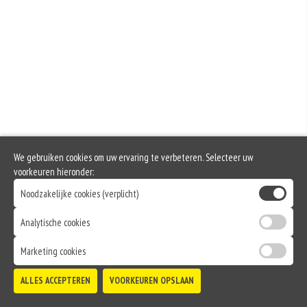
rogge. Gluten geven elasticiteit aan de producten die van het meel gemaakt
worden. Hoe meer gluten het meel bevat, des
Soja behoort tot de peulvruchten. Sojabonen zijn rijk aan goed bruikbare
eiwitten. Soja wordt in de voedingsmiddelenindustrie veel gebruikt als
structuurverbeteraar, emulgator en als vulling.
Selderij is een groente die deel uitmaakt van de schermbloemenfamilie.
Allergie voor selderij komt relatief veel voor bij mensen met voedselallergie.
Mosterd wordt onder andere gemaakt uit mosterdzaden. Mosterdzaad wordt
veel gebruikt in smaakmakers en sauzen.
Dit product bevat rundvlees
We gebruiken cookies om uw ervaring te verbeteren. Selecteer uw
voorkeuren hieronder:
Noodzakelijke cookies (verplicht)
Analytische cookies
Marketing cookies
ALLES ACCEPTEREN
VOORKEUREN OPSLAAN
TOEVOEGEN