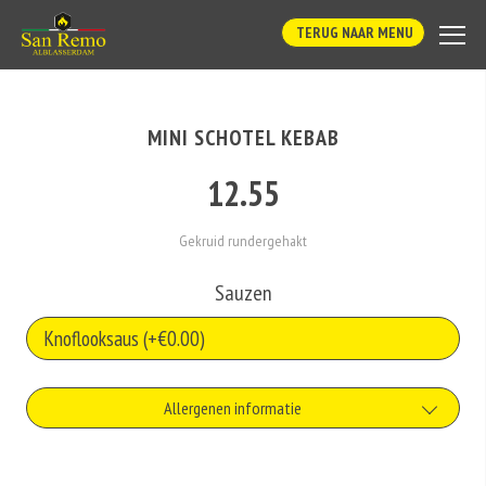
TERUG NAAR MENU
MINI SCHOTEL KEBAB
12.55
Gekruid rundergehakt
Sauzen
Allergenen informatie
Gluten is een eiwit dat van nature voorkomt in bepaalde granen.
Voorbeelden van glutenhoudende granen zijn tarwe, kamut, spelt, gerst en